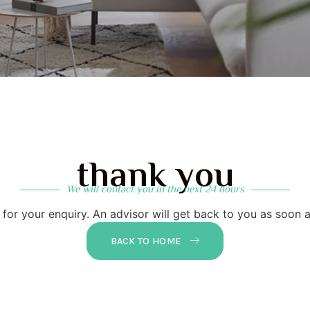
thank you
We will contact you in the next 24 hours
for your enquiry. An advisor will get back to you as soon a
BACK TO HOME