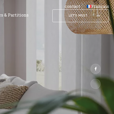
contact
Français
s & Partitions
LET'S MEET