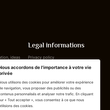
Legal informations
ation, ideas
Privacy policy
Terms and conditions
Nous accordons de l'importance à votre vie
privée
Send
Nous utilisons des cookies pour améliorer votre expérience
de navigation, vous proposer des publicités ou des
contenus personnalisés et analyser notre trafic. En cliquant
sur « Tout accepter », vous consentez à ce que nous
utilisions des cookies.