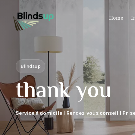
Home
I
Blindsup
thank you
Service à domicile I Rendez-vous conseil I Pris