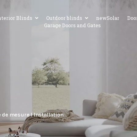
nterior Blinds
Outdoor blinds
newSolar
Door
Garage Doors and Gates
e de mesure I Installation