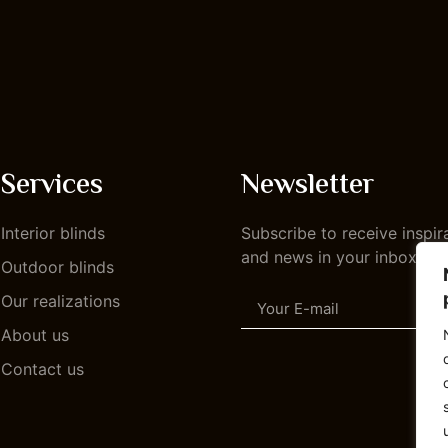
Services
Newsletter
Interior blinds
Subscribe to receive inspir
and news in your inbox.
Outdoor blinds
Our realizations
About us
Contact us